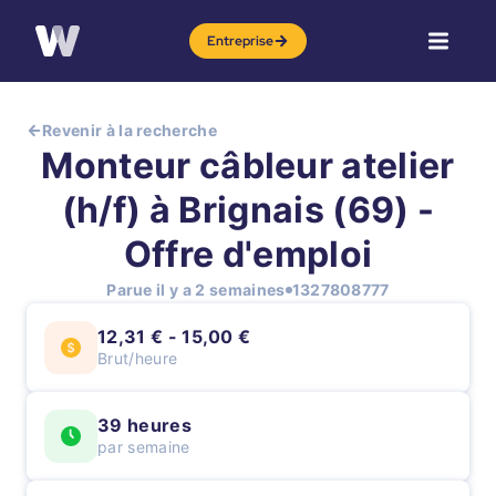
Entreprise
Revenir à la recherche
Monteur câbleur atelier
(h/f) à Brignais (69) -
Offre d'emploi
Parue il y a 2 semaines
1327808777
12,31 € - 15,00 €
Brut/heure
39 heures
par semaine