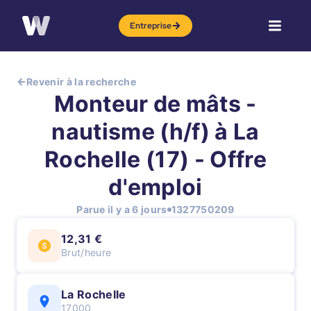
Entreprise
Revenir à la recherche
Monteur de mâts -
nautisme (h/f) à La
Rochelle (17) - Offre
d'emploi
Parue il y a 6 jours
1327750209
12,31 €
Brut/heure
La Rochelle
17000