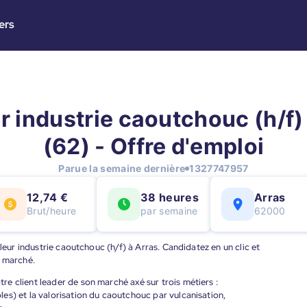
ers
 industrie caoutchouc (h/f)
(62) - Offre d'emploi
Parue la semaine dernière
1327747957
12,74 €
38 heures
Arras
Brut/heure
par semaine
62000
leur industrie caoutchouc (h/f) à Arras. Candidatez en un clic et
u marché.
e client leader de son marché axé sur trois métiers :
es) et la valorisation du caoutchouc par vulcanisation,