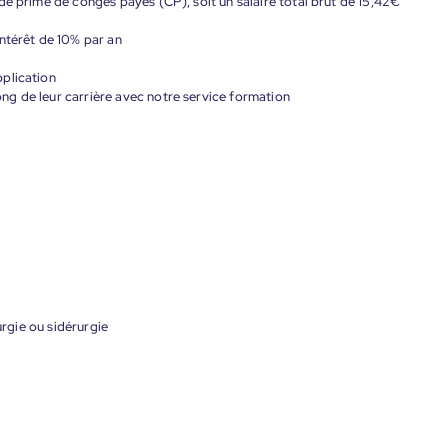
de prime de congés payés (CP), soit un salaire total brut de 15,42€
ntérêt de 10% par an
plication
g de leur carrière avec notre service formation
urgie ou sidérurgie