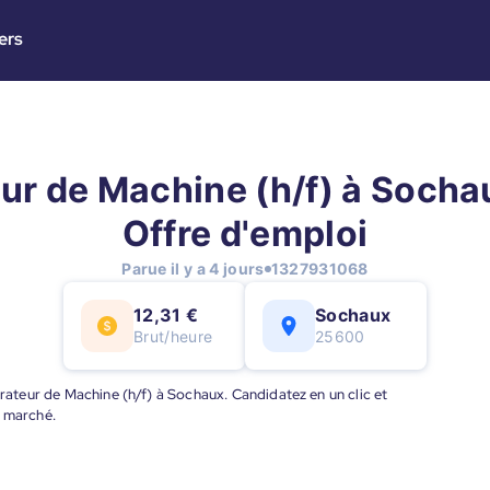
ers
ur de Machine (h/f) à Sochau
Offre d'emploi
Parue il y a 4 jours
1327931068
12,31 €
Sochaux
Brut/heure
25600
érateur de Machine (h/f) à Sochaux. Candidatez en un clic et
u marché.