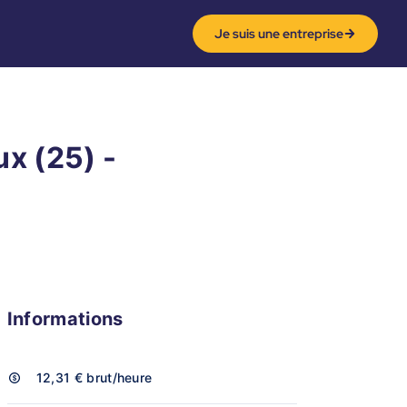
Je suis une entreprise
x (25) -
Informations
12,31 €
brut/heure