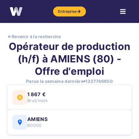
Entreprise
Revenir à la recherche
Opérateur de production
(h/f) à AMIENS (80) -
Offre d'emploi
Parue la semaine dernière
1327746650
1 867 €
Brut/mois
AMIENS
80000