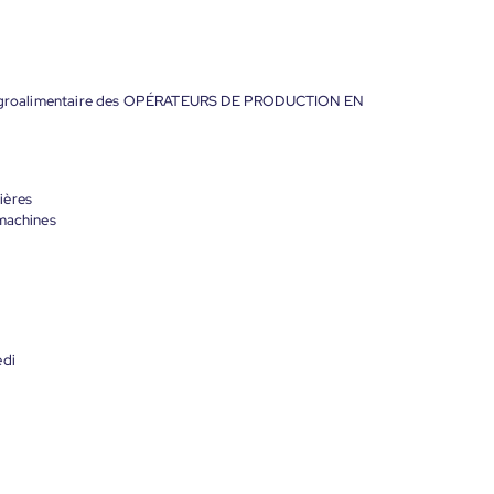
s l'agroalimentaire des OPÉRATEURS DE PRODUCTION EN
ières
 machines
edi