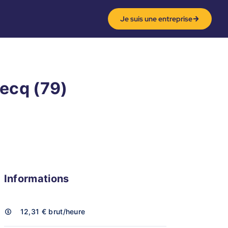
Je suis une entreprise
hecq (79)
Informations
12,31 €
brut/heure