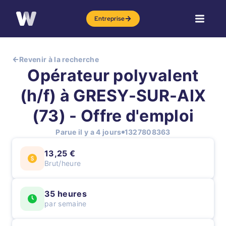
Entreprise
Revenir à la recherche
Opérateur polyvalent
(h/f) à GRESY-SUR-AIX
(73) - Offre d'emploi
Parue il y a 4 jours
1327808363
13,25 €
Brut/heure
35 heures
par semaine