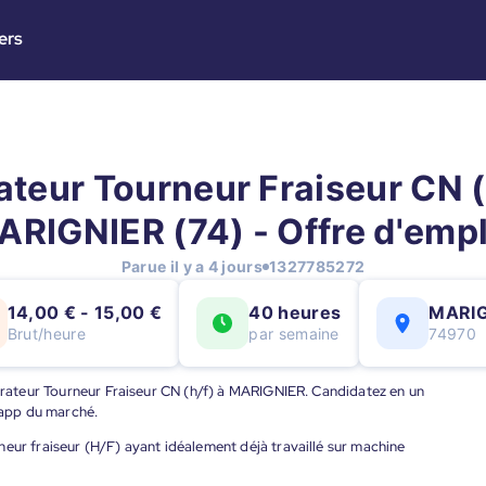
ers
teur Tourneur Fraiseur CN (
ARIGNIER (74) - Offre d'empl
Parue il y a 4 jours
1327785272
14,00 € - 15,00 €
40 heures
MARIG
Brut/heure
par semaine
74970
pérateur Tourneur Fraiseur CN (h/f) à MARIGNIER. Candidatez en un
e app du marché.
eur fraiseur (H/F) ayant idéalement déjà travaillé sur machine