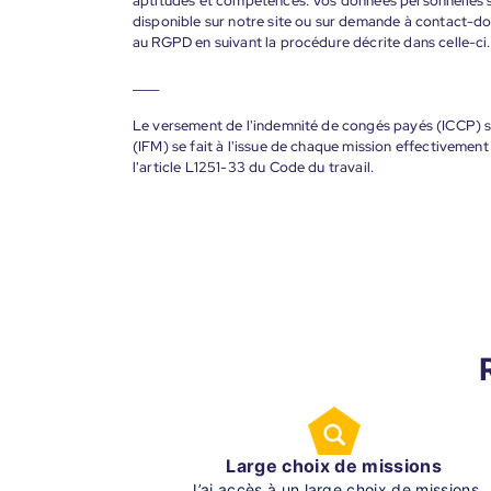
aptitudes et compétences. Vos données personnelles s
disponible sur notre site ou sur demande à contact-
au RGPD en suivant la procédure décrite dans celle-ci.
____
Le versement de l'indemnité de congés payés (ICCP) se
(IFM) se fait à l'issue de chaque mission effectiveme
l'article L1251-33 du Code du travail.
Large choix de missions
J’ai accès à un large choix de missions