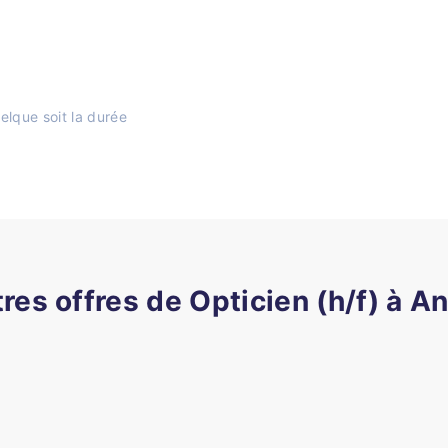
elque soit la durée
tres offres de Opticien (h/f) à A