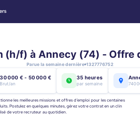
ers
 (h/f) à Annecy (74) - Offre
Parue la semaine dernière
1327776752
30 000 € - 50 000 €
35 heures
Ann
Brut/an
par semaine
7400
tionne les meilleures missions et offres d’emploi pour les centaines
éduits. Postulez en quelques minutes, gérez votre contrat en un clin
lisé de votre recruteur au quotidien.