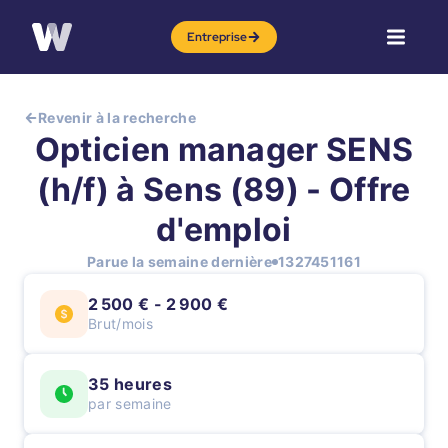
Entreprise
Revenir à la recherche
Opticien manager SENS
(h/f) à Sens (89) - Offre
d'emploi
Parue la semaine dernière
1327451161
2 500 € - 2 900 €
Brut/mois
35 heures
par semaine