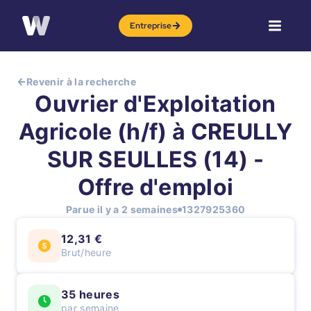
Entreprise
Revenir à la recherche
Ouvrier d'Exploitation
Agricole (h/f) à CREULLY
SUR SEULLES (14) -
Offre d'emploi
Parue il y a 2 semaines
1327925360
12,31 €
Brut/heure
35 heures
par semaine