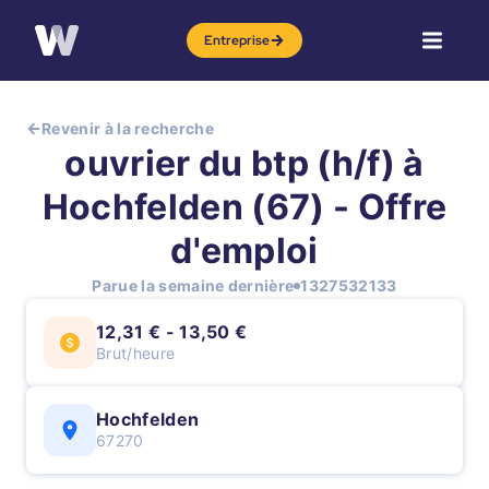
Entreprise
Revenir à la recherche
ouvrier du btp (h/f) à
Hochfelden (67) - Offre
d'emploi
Parue la semaine dernière
1327532133
12,31 € - 13,50 €
Brut/heure
Hochfelden
67270