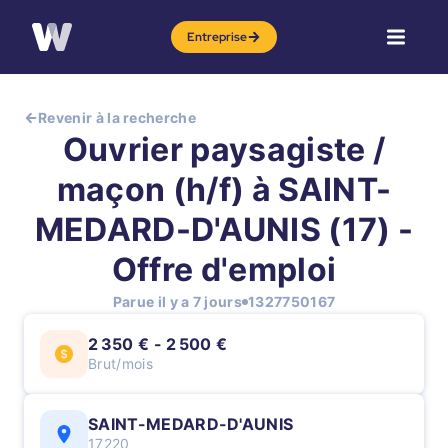
Entreprise
Revenir à la recherche
Ouvrier paysagiste /
maçon (h/f) à SAINT-
MEDARD-D'AUNIS (17) -
Offre d'emploi
Parue il y a 7 jours
1327750167
2 350 € - 2 500 €
Brut/mois
SAINT-MEDARD-D'AUNIS
17220