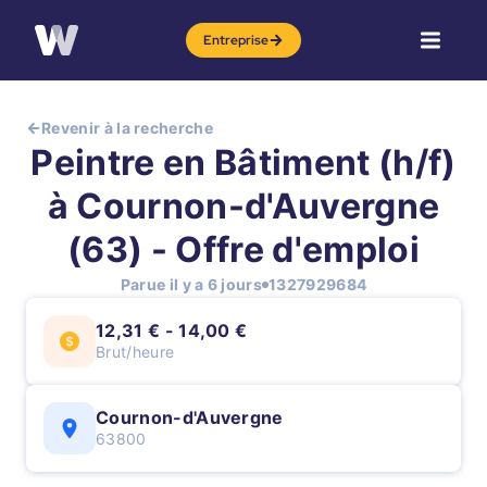
Entreprise
Revenir à la recherche
Peintre en Bâtiment (h/f)
à Cournon-d'Auvergne
(63) - Offre d'emploi
Parue il y a 6 jours
1327929684
12,31 € - 14,00 €
Brut/heure
Cournon-d'Auvergne
63800