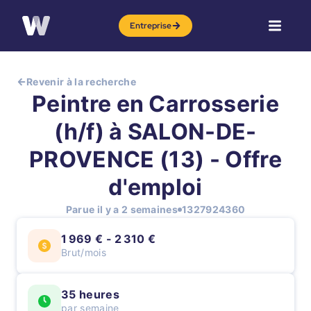
Entreprise
Revenir à la recherche
Peintre en Carrosserie
(h/f) à SALON-DE-
PROVENCE (13) - Offre
d'emploi
Parue il y a 2 semaines
1327924360
1 969 € - 2 310 €
Brut/mois
35 heures
par semaine