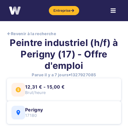
Entreprise
Revenir à la recherche
Peintre industriel (h/f) à
Perigny (17) - Offre
d'emploi
Parue il y a 7 jours
1327927085
12,31 € - 15,00 €
Brut/heure
Perigny
17180