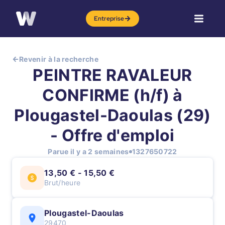
Entreprise
Revenir à la recherche
PEINTRE RAVALEUR
CONFIRME (h/f) à
Plougastel-Daoulas (29)
- Offre d'emploi
Parue il y a 2 semaines
1327650722
13,50 € - 15,50 €
Brut/heure
Plougastel-Daoulas
29470