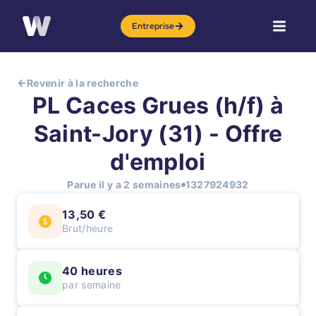
Entreprise
Revenir à la recherche
PL Caces Grues (h/f) à
Saint-Jory (31) - Offre
d'emploi
Parue il y a 2 semaines
1327924932
13,50 €
Brut/heure
40 heures
par semaine