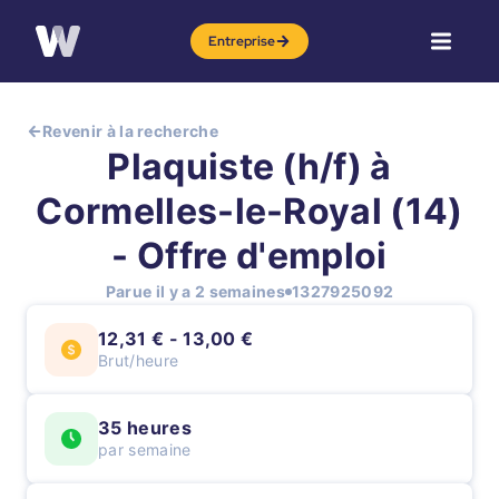
Entreprise
Revenir à la recherche
Plaquiste (h/f) à
Cormelles-le-Royal (14)
- Offre d'emploi
Parue il y a 2 semaines
1327925092
12,31 € - 13,00 €
Brut/heure
35 heures
par semaine