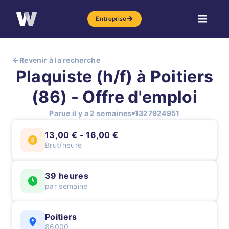
Entreprise
Revenir à la recherche
Plaquiste (h/f) à Poitiers
(86) - Offre d'emploi
Parue il y a 2 semaines
1327924951
13,00 € - 16,00 €
Brut/heure
39 heures
par semaine
Poitiers
86000