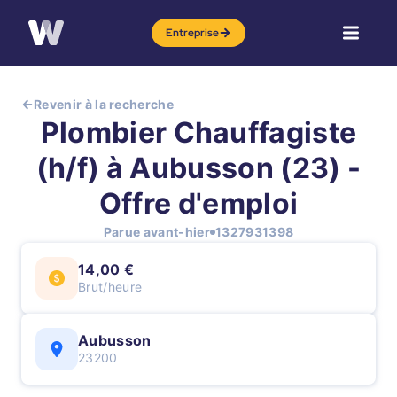
Entreprise
Revenir à la recherche
Plombier Chauffagiste
(h/f) à Aubusson (23) -
Offre d'emploi
Parue avant-hier
1327931398
14,00 €
Brut/heure
Aubusson
23200