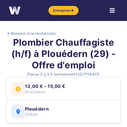
Entreprise
Revenir à la recherche
Plombier Chauffagiste
(h/f) à Plouédern (29) -
Offre d'emploi
Parue il y a 2 semaines
1327719473
13,00 € - 15,00 €
Brut/heure
Plouédern
29800