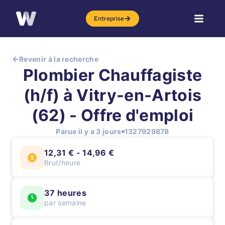
Entreprise
Revenir à la recherche
Plombier Chauffagiste
(h/f) à Vitry-en-Artois
(62) - Offre d'emploi
Parue il y a 3 jours
1327929878
12,31 € - 14,96 €
Brut/heure
37 heures
par semaine