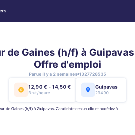
ers
r de Gaines (h/f) à Guipavas 
Offre d'emploi
Parue il y a 2 semaines
1327728535
12,90 € - 14,50 €
Guipavas
Brut/heure
29490
seur de Gaines (h/f) à Guipavas. Candidatez en un clic et accédez à