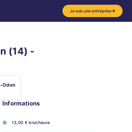
Je suis une entreprise
n (14) -
ur-Odon
Informations
13,00 €
brut/heure