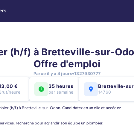
ers
r (h/f) à Bretteville-sur-Odo
Offre d'emploi
Parue il y a 4 jours
1327930777
13,00 €
35 heures
Bretteville-s
Brut/heure
par semaine
14760
ombier (h/f) à Bretteville-sur-Odon. Candidatez en un clic et accédez
s services, recherche pour agrandir son équipe un plombier.