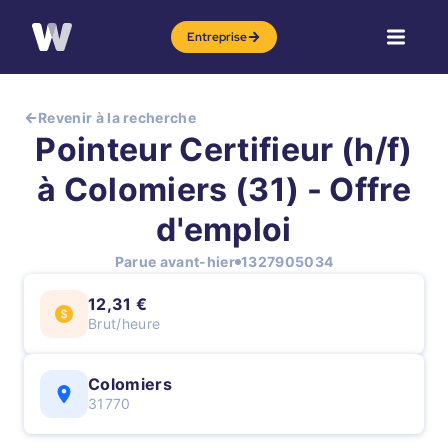
Entreprise
Revenir à la recherche
Pointeur Certifieur (h/f)
à Colomiers (31) - Offre
d'emploi
Parue avant-hier
1327905034
12,31 €
Brut/heure
Colomiers
31770