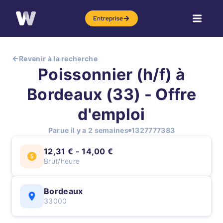
Entreprise
Revenir à la recherche
Poissonnier (h/f) à
Bordeaux (33) - Offre
d'emploi
Parue il y a 2 semaines
1327777383
12,31 € - 14,00 €
Brut/heure
Bordeaux
33000