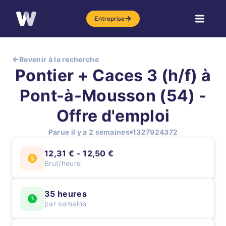
Entreprise
Revenir à la recherche
Pontier + Caces 3 (h/f) à
Pont-à-Mousson (54) -
Offre d'emploi
Parue il y a 2 semaines
1327924372
12,31 € - 12,50 €
Brut/heure
35 heures
par semaine