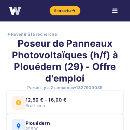
Entreprise
Revenir à la recherche
Poseur de Panneaux
Photovoltaïques (h/f) à
Plouédern (29) - Offre
d'emploi
Parue il y a 2 semaines
1327909089
12,50 € - 16,00 €
Brut/heure
Plouédern
29800