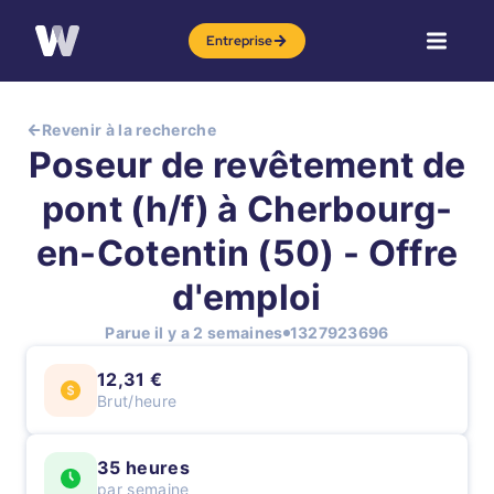
Entreprise
Revenir à la recherche
Poseur de revêtement de
pont (h/f) à Cherbourg-
en-Cotentin (50) - Offre
d'emploi
Parue il y a 2 semaines
1327923696
12,31 €
Brut/heure
35 heures
par semaine