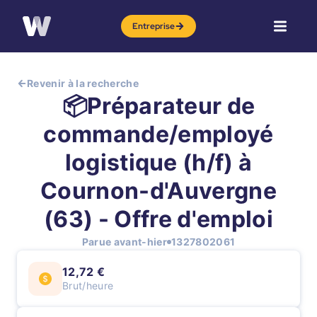
Entreprise
Revenir à la recherche
📦Préparateur de
commande/employé
logistique (h/f) à
Cournon-d'Auvergne
(63) - Offre d'emploi
Parue avant-hier
1327802061
12,72 €
Brut/heure