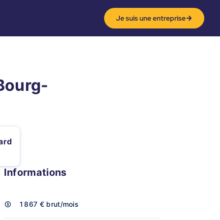
Je suis une entreprise
Bourg-
ard
Informations
1 867 €
brut/mois