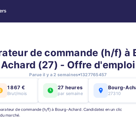
ers
rateur de commande (h/f) à 
Achard (27) - Offre d'emploi
Parue il y a 2 semaines
1327765457
1 867 €
27 heures
Bourg-Ach
Brut/mois
par semaine
27310
Préparateur de commande (h/f) à Bourg-Achard. Candidatez en un clic
 du marché.