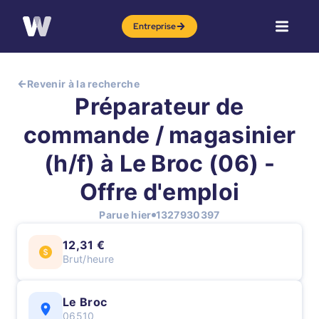
Entreprise
Revenir à la recherche
Préparateur de
commande / magasinier
(h/f) à Le Broc (06) -
Offre d'emploi
Parue hier
1327930397
12,31 €
Brut/heure
Le Broc
06510