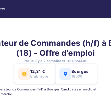
ers
teur de Commandes (h/f) à
(18) - Offre d'emploi
Parue il y a 2 semaines
1327924409
12,31 €
Bourges
Brut/heure
18000
réparateur de Commandes (h/f) à Bourges. Candidatez en un clic et
u marché.