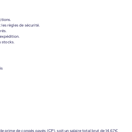
ctions.
les règles de sécurité.
rés.
expédition.
s stocks.
is
de prime de congés payés (CP), soit un salaire total brut de 14,67€