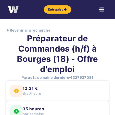
Entreprise
Revenir à la recherche
Préparateur de
Commandes (h/f) à
Bourges (18) - Offre
d'emploi
Parue la semaine dernière
1327927081
12,31 €
Brut/heure
35 heures
par semaine