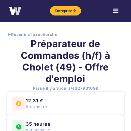
Entreprise
Revenir à la recherche
Préparateur de
Commandes (h/f) à
Cholet (49) - Offre
d'emploi
Parue il y a 3 jours
1327931699
12,31 €
Brut/heure
35 heures
par semaine