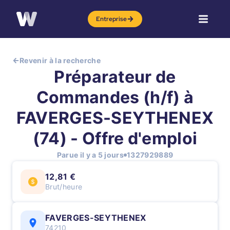
Entreprise
Revenir à la recherche
Préparateur de
Commandes (h/f) à
FAVERGES-SEYTHENEX
(74) - Offre d'emploi
Parue il y a 5 jours
1327929889
12,81 €
Brut/heure
FAVERGES-SEYTHENEX
74210