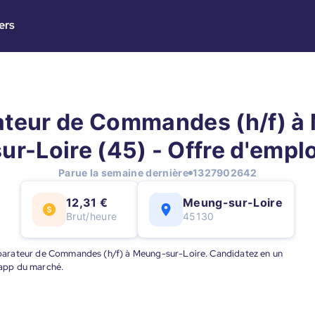
ers
ateur de Commandes (h/f) à
sur-Loire (45) - Offre d'emplo
Parue la semaine dernière
1327902642
12,31 €
Meung-sur-Loire
Brut/heure
45130
Préparateur de Commandes (h/f) à Meung-sur-Loire. Candidatez en un
e app du marché.