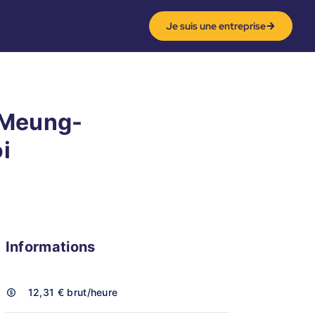
Je suis une entreprise
 Meung-
i
Informations
12,31 €
brut/heure