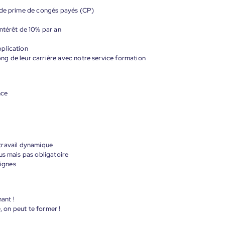
 de prime de congés payés (CP)
ntérêt de 10% par an
plication
g de leur carrière avec notre service formation
nce
e travail dynamique
us mais pas obligatoire
signes
nant !
, on peut te former !