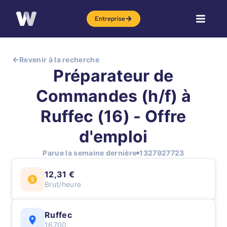
Entreprise
Revenir à la recherche
Préparateur de
Commandes (h/f) à
Ruffec (16) - Offre
d'emploi
Parue la semaine dernière
1327927723
12,31 €
Brut/heure
Ruffec
16700