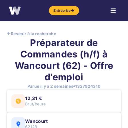
Entreprise
Revenir à la recherche
Préparateur de
Commandes (h/f) à
Wancourt (62) - Offre
d'emploi
Parue il y a 2 semaines
1327924310
12,31 €
Brut/heure
Wancourt
62128