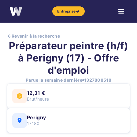
Entreprise
Revenir à la recherche
Préparateur peintre (h/f)
à Perigny (17) - Offre
d'emploi
Parue la semaine dernière
1327808518
12,31 €
Brut/heure
Perigny
17180