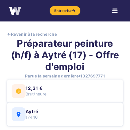
Entreprise
Revenir à la recherche
Préparateur peinture
(h/f) à Aytré (17) - Offre
d'emploi
Parue la semaine dernière
1327697771
12,31 €
Brut/heure
Aytré
17440