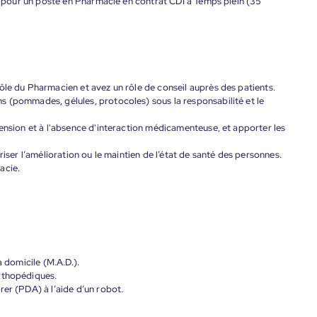
pour un poste en Pharmacie en contrat CDI à Temps plein (35
ôle du Pharmacien et avez un rôle de conseil auprès des patients.
s (pommades, gélules, protocoles) sous la responsabilité et le
hension et à l'absence d'interaction médicamenteuse, et apporter les
riser l’amélioration ou le maintien de l’état de santé des personnes.
acie.
à domicile (M.A.D.).
rthopédiques.
rer (PDA) à l’aide d’un robot.