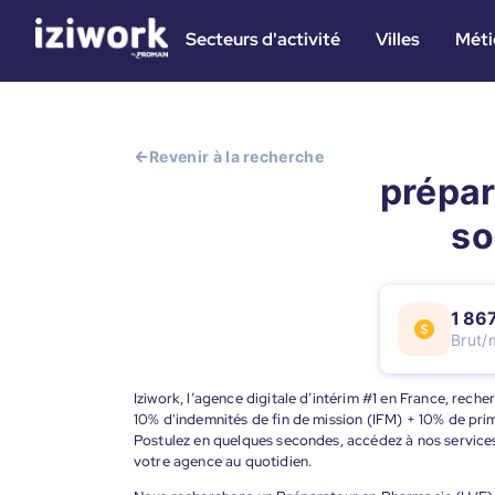
Secteurs d'activité
Villes
Méti
Revenir à la recherche
prépar
so
1 86
Brut/
Iziwork, l’agence digitale d’intérim #1 en France, re
10% d'indemnités de fin de mission (IFM) + 10% de pr
Postulez en quelques secondes, accédez à nos services
votre agence au quotidien.