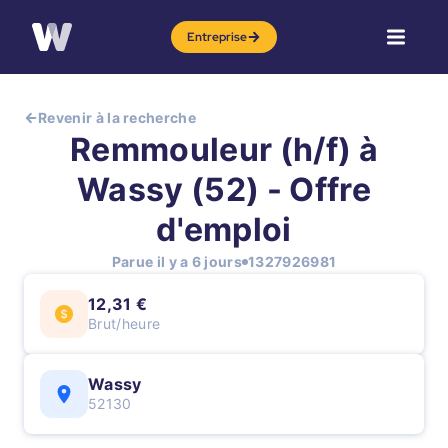
Entreprise
Revenir à la recherche
Remmouleur (h/f) à
Wassy (52) - Offre
d'emploi
Parue il y a 6 jours
1327926981
12,31 €
Brut/heure
Wassy
52130