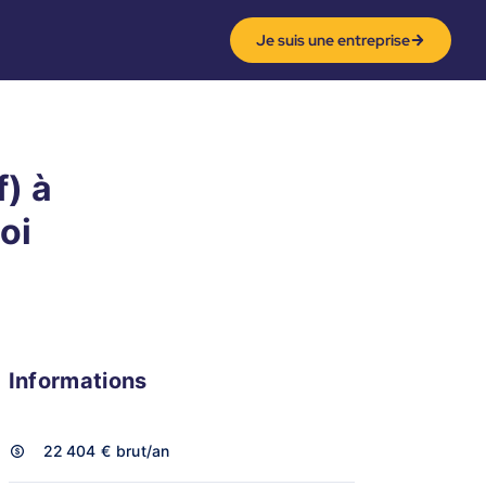
Je suis une entreprise
) à
oi
Informations
22 404 €
brut/an