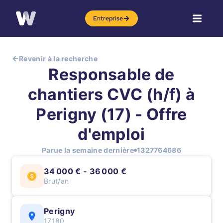
Entreprise
Revenir à la recherche
Responsable de
chantiers CVC (h/f) à
Perigny (17) - Offre
d'emploi
Parue la semaine dernière
1327764686
34 000 € - 36 000 €
Brut/an
Perigny
17180