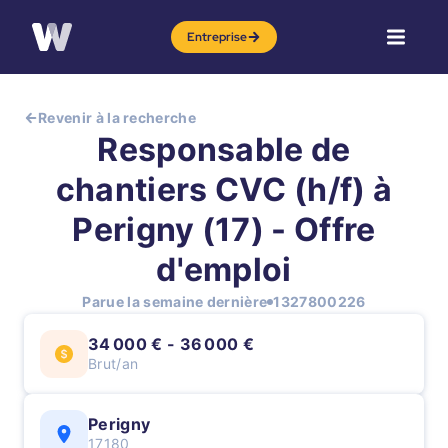
Entreprise
Revenir à la recherche
Responsable de
chantiers CVC (h/f) à
Perigny (17) - Offre
d'emploi
Parue la semaine dernière
1327800226
34 000 € - 36 000 €
Brut/an
Perigny
17180