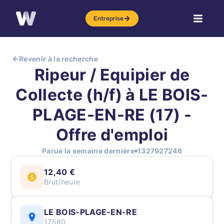
Entreprise
Revenir à la recherche
Ripeur / Equipier de
Collecte (h/f) à LE BOIS-
PLAGE-EN-RE (17) -
Offre d'emploi
Parue la semaine dernière
1327927246
12,40 €
Brut/heure
LE BOIS-PLAGE-EN-RE
17580