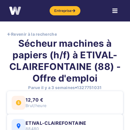
Entreprise
Revenir à la recherche
Sécheur machines à
papiers (h/f) à ETIVAL-
CLAIREFONTAINE (88) -
Offre d'emploi
Parue il y a 3 semaines
1327751031
12,70 €
Brut/heure
ETIVAL-CLAIREFONTAINE
88480