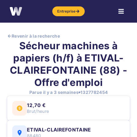
Entreprise
Revenir à la recherche
Sécheur machines à
papiers (h/f) à ETIVAL-
CLAIREFONTAINE (88) -
Offre d'emploi
Parue il y a 3 semaines
1327782454
12,70 €
Brut/heure
ETIVAL-CLAIREFONTAINE
88480